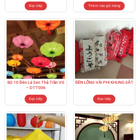
Đọc tiếp
Thêm vào giỏ hàng
Bộ 10 Đèn Lá Sen Thả Trần VG
ĐÈN LỒNG VẢI PHI KHUNG SẮT
– DTT006
Đọc tiếp
Đọc tiếp