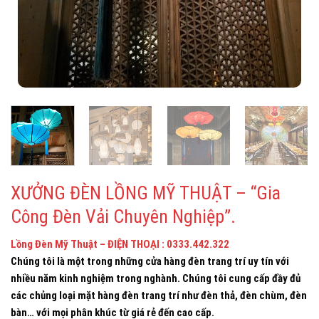
XƯỞNG ĐÈN LỒNG MỸ THUẬT – “Gia
Công Đèn Vải Chuyên Nghiệp”.
Lồng Đèn Mỹ Thuật – ĐIỆN THOẠI : 0333
.442.322
Chúng tôi là một trong những cửa hàng đèn trang trí uy tín với
nhiều năm kinh nghiệm trong nghành. Chúng tôi cung cấp đầy đủ
các chủng loại mặt hàng đèn trang trí như đèn thả, đèn chùm, đèn
bàn… với mọi phân khúc từ giá rẻ đến cao cấp.