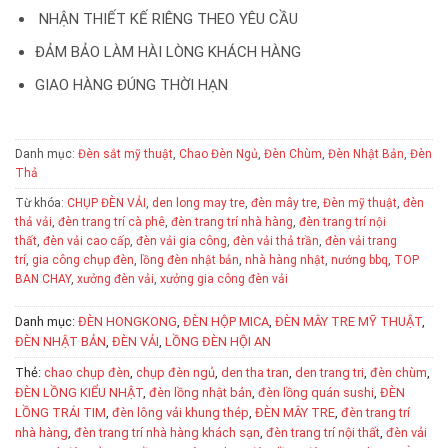
NHẬN THIẾT KẾ RIÊNG THEO YÊU CẦU
ĐẢM BẢO LÀM HÀI LÒNG KHÁCH HÀNG
GIAO HÀNG ĐÚNG THỜI HẠN
Danh mục:
Đèn sắt mỹ thuật
,
Chao Đèn Ngủ
,
Đèn Chùm
,
Đèn Nhật Bản
,
Đèn
Thả
Từ khóa:
CHỤP ĐÈN VẢI
,
den long may tre
,
đèn mây tre
,
Đèn mỹ thuật
,
đèn
thả vải
,
đèn trang trí cà phê
,
đèn trang trí nhà hàng
,
đèn trang trí nội
thất
,
đèn vải cao cấp
,
đèn vải gia công
,
đèn vải thả trần
,
đèn vải trang
trí
,
gia công chụp đèn
,
lồng đèn nhật bản
,
nhà hàng nhật
,
nướng bbq
,
TOP
BAN CHAY
,
xưởng đèn vải
,
xưởng gia công đèn vải
Danh mục:
ĐÈN HONGKONG
,
ĐÈN HỘP MICA
,
ĐÈN MÂY TRE MỸ THUẬT
,
ĐÈN NHẬT BẢN
,
ĐÈN VẢI
,
LỒNG ĐÈN HỘI AN
Thẻ:
chao chụp đèn
,
chụp đèn ngủ
,
den tha tran
,
den trang tri
,
đèn chùm
,
ĐÈN LỒNG KIỂU NHẬT
,
đèn lồng nhật bản
,
đèn lồng quán sushi
,
ĐÈN
LỒNG TRÁI TIM
,
đèn lông vải khung thép
,
ĐÈN MÂY TRE
,
đèn trang trí
nhà hàng
,
đèn trang trí nhà hàng khách sạn
,
đèn trang trí nội thất
,
đèn vải