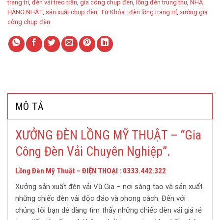
trang trí
,
đèn vải treo trần
,
gia công chụp đèn
,
lồng đèn trung thu
,
NHÀ
HÀNG NHẬT
,
sản xuất chụp đèn
,
Từ Khóa : đèn lồng trang trí
,
xưởng gia
công chụp đèn
MÔ TẢ
XƯỞNG ĐÈN LỒNG MỸ THUẬT – “Gia
Công Đèn Vải Chuyên Nghiệp”.
Lồng Đèn Mỹ Thuật – ĐIỆN THOẠI : 0333
.442.322
Xưởng sản xuất đèn vải Vũ Gia – nơi sáng tạo và sản xuất
những chiếc đèn vải độc đáo và phong cách. Đến với
chúng tôi bạn dễ dàng tìm thấy những chiếc đèn vải giá rẻ