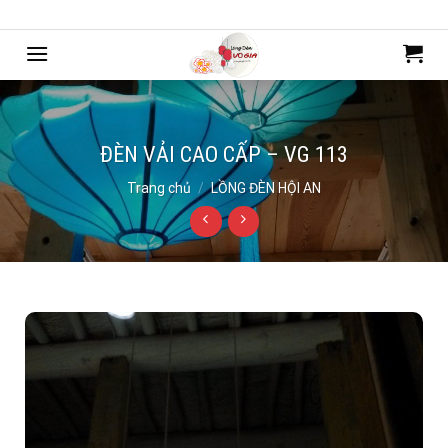
Bỏ
Chào mừng bạn đến với mẫu web của Webdemo
qua
nội
dung
ĐÈN VẢI CAO CẤP – VG 113
Trang chủ
/
LỒNG ĐÈN HỘI AN