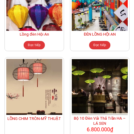
Lồng đèn Hội An
ĐÈN LỒNG HỘI AN
Đọc tiếp
Đọc tiếp
Bộ 10 Đèn Vải Thả Trần HA –
LỒNG CHIM TRÒN-MỸ THUẬT
LÁ SEN
6.800.000
₫