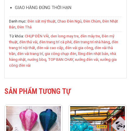
GIAO HÀNG ĐÚNG THỜI HẠN
Danh mục:
Đèn sắt mỹ thuật
,
Chao Đèn Ngủ
,
Đèn Chùm
,
Đèn Nhật
Bản
,
Đèn Thả
Từ khóa:
CHỤP ĐÈN VẢI
,
den long may tre
,
đèn mây tre
,
Đèn mỹ
thuật
,
đèn thả vải
,
đèn trang trí cà phê
,
đèn trang trí nhà hàng
,
đèn
trang trí nội thất
,
đèn vải cao cấp
,
đèn vải gia công
,
đèn vải thả
trần
,
đèn vải trang trí
,
gia công chụp đèn
,
lồng đèn nhật bản
,
nhà
hàng nhật
,
nướng bbq
,
TOP BAN CHAY
,
xưởng đèn vải
,
xưởng gia
công đèn vải
SẢN PHẨM TƯƠNG TỰ