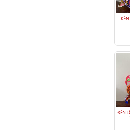
ĐÈN
ĐÈN L