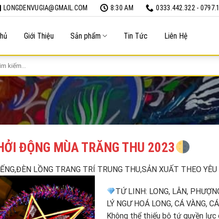
LONGDENVUGIA@GMAIL.COM
8:30 AM
0333.442.322 - 0797.
Chủ
Giới Thiệu
Sản phẩm
Tin Tức
Liên Hệ
m
m:
HỞI ĐỘNG MÙA TRĂNG THU 2023
IẾNG,ĐÈN LỒNG TRANG TRÍ TRUNG THU,SẢN XUẤT THEO YÊU
TỨ LINH: LONG, LÂN, PHƯỢNG
LÝ NGƯ HOÁ LONG, CÁ VÀNG, CÁ
Không thể thiếu bộ tứ quyền lực 