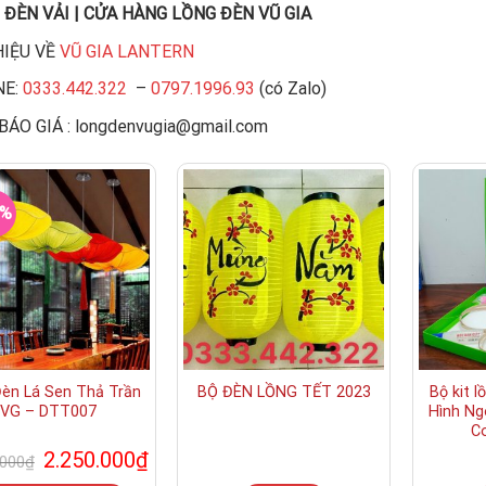
ĐÈN VẢI | CỬA HÀNG LỒNG ĐÈN VŨ GIA
HIỆU VỀ
VŨ GIA LANTERN
NE:
0333.442.322
–
0797.1996.93
(có Zalo)
BÁO GIÁ : longdenvugia@gmail.com
1%
Đèn Lá Sen Thả Trần
BỘ ĐÈN LỒNG TẾT 2023
Bộ kit l
VG – DTT007
Hình Ng
C
Giá
Giá
2.250.000
₫
.000
₫
gốc
hiện