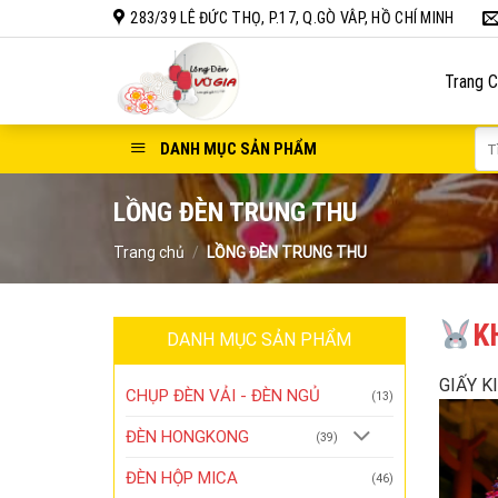
Bỏ
283/39 LÊ ĐỨC THỌ, P.17, Q.GÒ VÂP, HỒ CHÍ MINH
qua
nội
Trang 
dung
Tì
DANH MỤC SẢN PHẨM
kiế
LỒNG ĐÈN TRUNG THU
Trang chủ
/
LỒNG ĐÈN TRUNG THU
K
DANH MỤC SẢN PHẨM
GIẤY K
CHỤP ĐÈN VẢI - ĐÈN NGỦ
(13)
ĐÈN HONGKONG
(39)
ĐÈN HỘP MICA
(46)