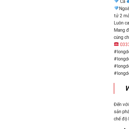
Cá
Ngoài
tử 2 mả
Luôn ca
Mang đế
cúng ch
0333
#longd
#longd
#longd
#longd
V
Đến với
sản phẩ
chế độ 