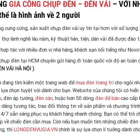
NG
GIA CÔNG CHỤP ĐÈN – ĐÈN VẢI
– VỚI N
g cung cứng, sản xuất chụp đèn vải uy tín tại hcm với số lượng 
 thợ lành nghề lâu năm, kỹ thuật hàn, tiện, dán vải đã được đào t
 hợp tác với nhiều đơn vị nhà hàng, khách sạn nổi tiếng như Novo
hụp đèn tại HCM chuyên gửi hàng đi toàn quốc với độ an toàn c
N VẢI HÀ NỘI )
.
n đang tìm kiếm một trang web để
mua đèn trang trí
cho ngôi nh
lựa chọn tuyệt vời dành cho bạn. Website của chúng tôi có hiển
n
, đèn áp tường,
đèn sàn
, hoặc hơn 50 dòng
đèn để bàn
cao cấp k
 dàng tương tác, trao đổi thông tin về sản phẩm và chương trình
24/7 sẵn sàng phục vụ khách hàng nhanh chóng. Bạn có thể trò ch
ếp về chiếc đèn cần mua. Còn nếu bạn muốn tìm những chiếc đèn tr
ng, thì
LONGDENVUGIA.VN
chính là sự lựa chọn lí tưởng dành ch