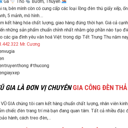
Gà
Thỏ
Bướm, Thuyền
 ra, bên mình còn có cung cấp các loại lồng đèn thú giấy xếp, ố
nh, 5 mảnh, mô hình….
m kết hàng hóa chất lượng, giao hàng đúng thời hạn. Giá cả cạnh
n những sản phẩm chuẩn chỉnh nhất nhằm góp phần nào tạo điểm
o các gia đình yêu văn hoá Việt trong dịp Tết Trung Thu năm nay
.442.322 Mr. Cương
envugia
en
entruyenthong #thucong
engiayxep
Ũ GIA LÀ ĐƠN VỊ CHUYÊN
GIA CÔNG ĐÈN THẢ 
 VŨ GIA chúng tôi cam kết hàng chuẩn chất lượng, nhân viên kinh
m chiếc đèn trang trí mà bạn đang quan tâm. Tất cả nhiều đặc đi
bảo hành, cách treo đèn,…