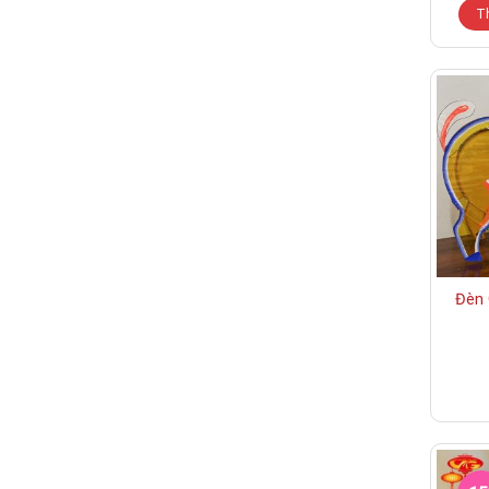
T
Đèn 