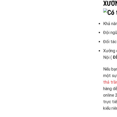
XƯỞ
Khả năn
Đội ngũ
Đối tác
Xưởng c
Nội (
ĐÈ
Nếu bạ
một sự 
thả trầ
hàng dễ
online 
trực ti
kiểu riê