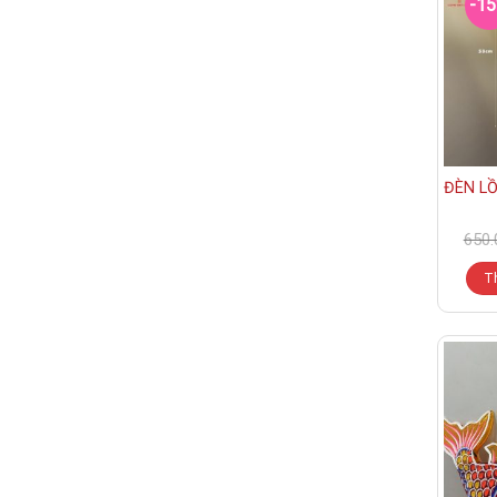
-1
ĐÈN L
650.
T