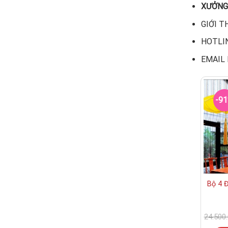
XƯỞNG 
GIỚI T
HOTLI
EMAIL 
-9
Bộ 4 
24.500