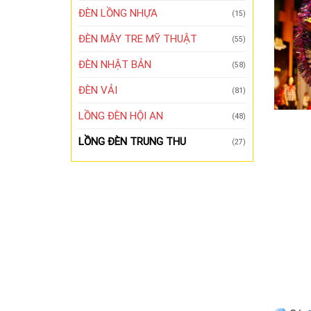
ĐÈN LỒNG NHỰA
(15)
ĐÈN MÂY TRE MỸ THUẬT
(55)
ĐÈN NHẬT BẢN
(58)
ĐÈN VẢI
(81)
LỒNG ĐÈN HỘI AN
(48)
LỒNG ĐÈN TRUNG THU
(27)