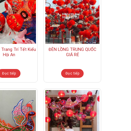
 Trang Trí Tết Kiểu
ĐÈN LỒNG TRUNG QUỐC
Hội An
GIÁ RẺ
Đọc tiếp
Đọc tiếp