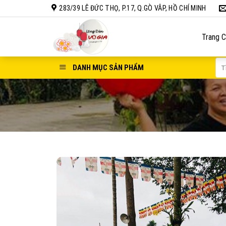
Bỏ
283/39 LÊ ĐỨC THỌ, P.17, Q.GÒ VÂP, HỒ CHÍ MINH
qua
nội
Trang 
dung
Tì
DANH MỤC SẢN PHẨM
kiế