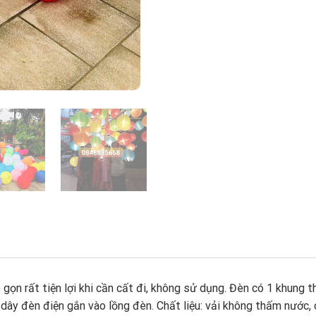
ếp gọn rất tiện lợi khi cần cất đi, không sử dụng. Đèn có 1 khun
ây đèn điện gắn vào lồng đèn. Chất liệu: vải không thấm nước, c