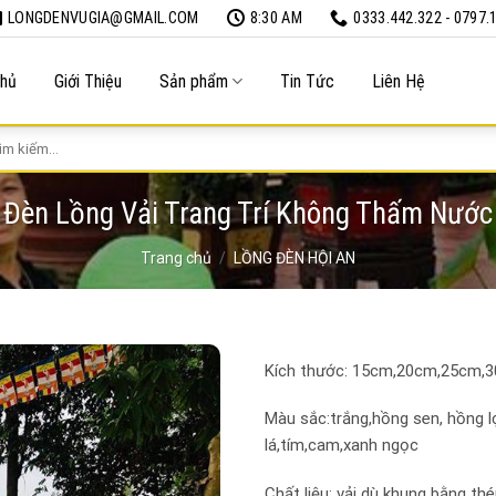
LONGDENVUGIA@GMAIL.COM
8:30 AM
0333.442.322 - 0797.
Chủ
Giới Thiệu
Sản phẩm
Tin Tức
Liên Hệ
m
m:
Đèn Lồng Vải Trang Trí Không Thấm Nước
Trang chủ
/
LỒNG ĐÈN HỘI AN
Kích thước: 15cm,20cm,25cm,
Màu sắc:trắng,hồng sen, hồng l
lá,tím,cam,xanh ngọc
Chất liệu: vải dù khung bằng th