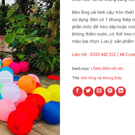
Đèn lồng vải hình cầu tròn thiết 
sử dụng. Đèn có 1 khung thép m
phần móc để treo dây hoặc móc 
không thấm nước, có thể treo n
màu lựa chọn. Lưu ý: sản phẩm 
Liên Hệ : 0333.442.322 ( Mr.Cươ
Danh mục:
LỒNG ĐÈN HỘI AN
Thẻ:
đèn lông vải khung thép