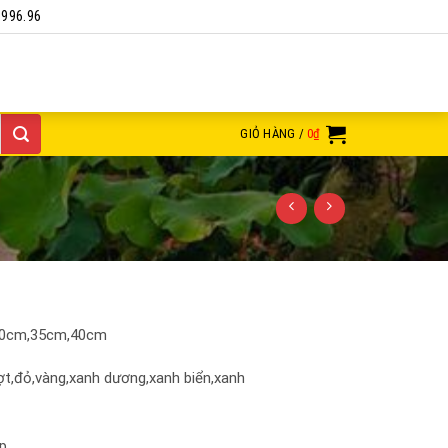
1996.96
GIỎ HÀNG /
0
₫
30cm,35cm,40cm
ợt,đỏ,vàng,xanh dương,xanh biển,xanh
ép