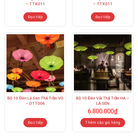
– TTX011
– TTX011
Đọc tiếp
Đọc tiếp
Bộ 10 Đèn Lá Sen Thả Trần VG
Bộ 10 Đèn Vải Thả Trần HA –
– DTT006
LÁ SEN
6.800.000
₫
Đọc tiếp
Thêm vào giỏ hàng