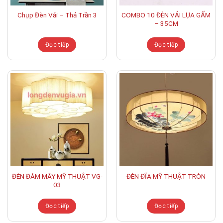
Chụp Đèn Vải – Thả Trần 3
COMBO 10 ĐÈN VẢI LỤA GẤM
– 35CM
Đọc tiếp
Đọc tiếp
ĐÈN ĐÁM MÂY MỸ THUẬT VG-
ĐÈN ĐĨA MỸ THUẬT TRÒN
03
Đọc tiếp
Đọc tiếp