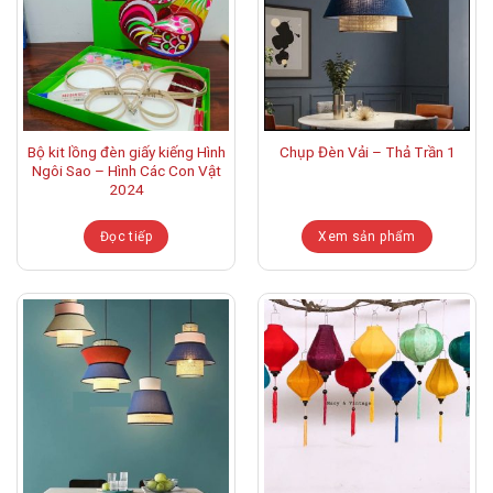
Bộ kit lồng đèn giấy kiếng Hình
Chụp Đèn Vải – Thả Trần 1
Ngôi Sao – Hình Các Con Vật
2024
Đọc tiếp
Xem sản phẩm