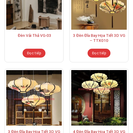
Đèn Vải Thả VG-03
3 Đèn Đĩa Bay Họa Tiết 3D VG
– TTX010
Đọc tiếp
Đọc tiếp
3 Đèn Đĩa Bay Họa Tiết 3D VG
4 Đèn Đĩa Bay Họa Tiết 3D VG