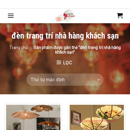
Bỏ
Chào mừng bạn đến với mẫu web của Webdemo
qua
nội
dung
đèn trang trí nhà hàng khách sạn
Trang chủ
/
Sản phẩm được gắn thẻ “đèn trang trí nhà hàng
khách sạn”
LỌC