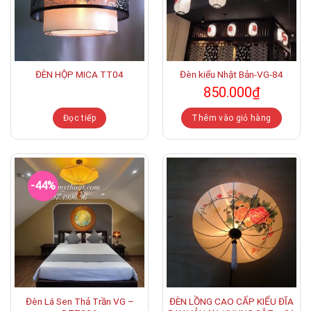
ĐÈN HỘP MICA TT04
Đèn kiểu Nhật Bản-VG-84
850.000
₫
Đọc tiếp
Thêm vào giỏ hàng
-44%
Đèn Lá Sen Thả Trần VG –
ĐÈN LỒNG CAO CẤP KIỂU ĐĨA