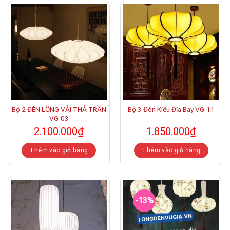
Bộ 2 ĐÈN LỒNG VẢI THẢ TRẦN
Bộ 3 Đèn Kiểu Đĩa Bay VG-11
VG-03
2.100.000
₫
1.850.000
₫
Thêm vào giỏ hàng
Thêm vào giỏ hàng
-13%