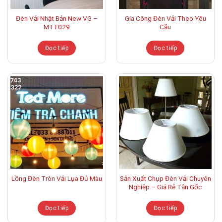
Đèn Vải Nhật Bản New VG –
Gia Công Đèn Vải Theo Yêu
MTT029
Cầu
Đọc tiếp
Đọc tiếp
Lồng Đèn Tròn Vải Lụa Đủ Màu
Sản Xuất Chụp Đèn Vải Chuyên
Nghiệp – Giá Rẻ Tận Gốc
Đọc tiếp
Đọc tiếp