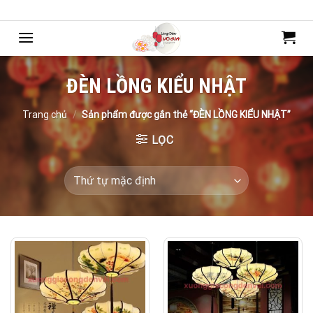
Bỏ
Chào mừng bạn đến với mẫu web của Webdemo
qua
nội
dung
ĐÈN LỒNG KIỂU NHẬT
Trang chủ
/
Sản phẩm được gắn thẻ “ĐÈN LỒNG KIỂU NHẬT”
LỌC