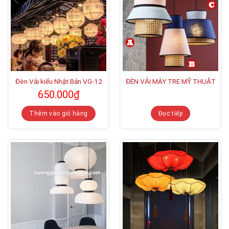
Đèn Vải kiểu Nhật Bản VG-12
ĐÈN VẢI MÂY TRE MỸ THUẬT
650.000
₫
Thêm vào giỏ hàng
Đọc tiếp