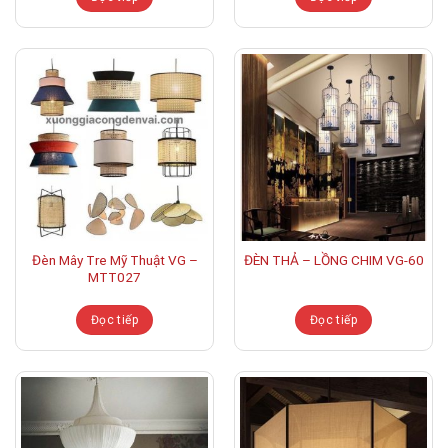
Đèn Mây Tre Mỹ Thuật VG –
ĐÈN THẢ – LỒNG CHIM VG-60
MTT027
Đọc tiếp
Đọc tiếp