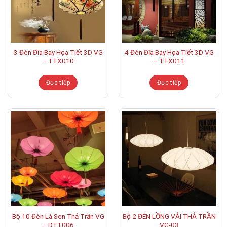
3 Đèn Đĩa Bay Họa Tiết 3D VG
4 Đèn Đĩa Bay Họa Tiết 3D VG
– TTX010
– TTX011
Đọc tiếp
Đọc tiếp
Bộ 10 Đèn Lá Sen Thả Trần VG
Bộ 2 ĐÈN LỒNG VẢI THẢ TRẦN
– DTT006
VG-03