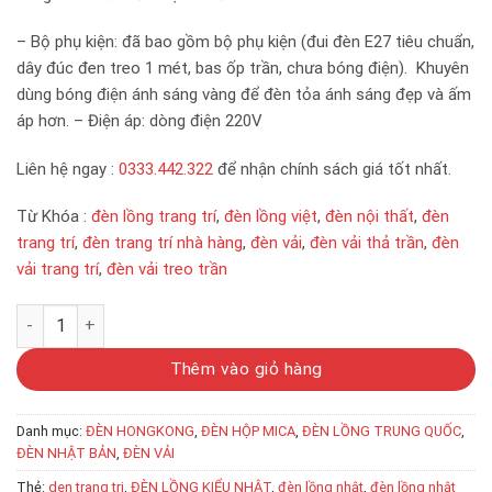
– Bộ phụ kiện: đã bao gồm bộ phụ kiện (đui đèn E27 tiêu chuẩn,
dây đúc đen treo 1 mét, bas ốp trần, chưa bóng điện). Khuyên
dùng bóng điện ánh sáng vàng để đèn tỏa ánh sáng đẹp và ấm
áp hơn. – Điện áp: dòng điện 220V
Liên hệ ngay :
0333.442.322
để nhận chính sách giá tốt nhất.
Từ Khóa :
đèn lồng trang trí
,
đèn lồng việt
,
đèn nội thất
,
đèn
trang trí
,
đèn trang trí nhà hàng
,
đèn vải
,
đèn vải thả trần
,
đèn
vải trang trí
,
đèn vải treo trần
Đèn Vải kiểu Nhật Bản VG-12 số lượng
Thêm vào giỏ hàng
Danh mục:
ĐÈN HONGKONG
,
ĐÈN HỘP MICA
,
ĐÈN LỒNG TRUNG QUỐC
,
ĐÈN NHẬT BẢN
,
ĐÈN VẢI
Thẻ:
den trang tri
,
ĐÈN LỒNG KIỂU NHẬT
,
đèn lồng nhật
,
đèn lồng nhật