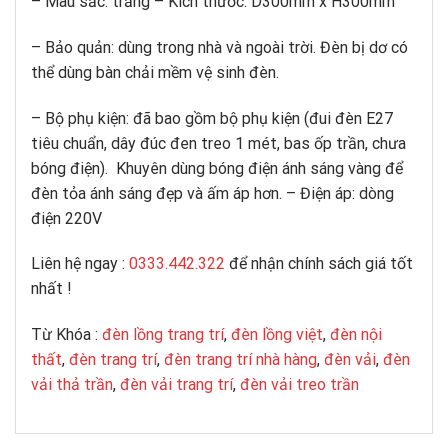
– Màu sắc: trắng – Kích thước: D300mm x H300mm
– Bảo quản: dùng trong nhà và ngoài trời. Đèn bị dơ có
thể dùng bàn chải mềm vệ sinh đèn.
– Bộ phụ kiện: đã bao gồm bộ phụ kiện (đui đèn E27
tiêu chuẩn, dây đúc đen treo 1 mét, bas ốp trần, chưa
bóng điện). Khuyên dùng bóng điện ánh sáng vàng để
đèn tỏa ánh sáng đẹp và ấm áp hơn. – Điện áp: dòng
điện 220V
Liên hệ ngay :
0333.442.322
để nhận chính sách giá tốt
nhất !
Từ Khóa :
đèn lồng trang trí
,
đèn lồng việt
,
đèn nội
thất
,
đèn trang trí
,
đèn trang trí nhà hàng
,
đèn vải
,
đèn
vải thả trần
,
đèn vải trang trí
,
đèn vải treo trần