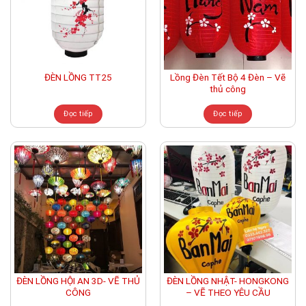
Lồng Đèn Tết Bộ 4 Đèn – Vẽ
ĐÈN LỒNG TT25
thủ công
Đọc tiếp
Đọc tiếp
ĐÈN LỒNG HỘI AN 3D- VẼ THỦ
ĐÈN LỒNG NHẬT- HONGKONG
CÔNG
– VẼ THEO YÊU CẦU