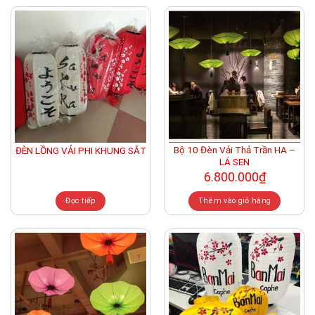
Bộ 10 Đèn Vải Thả Trần HA –
ĐÈN LỒNG VẢI PHI KHUNG SẮT
LÁ SEN
6.800.000
₫
Đọc tiếp
Thêm vào giỏ hàng