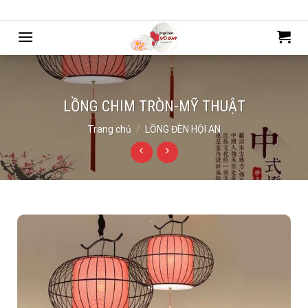
Bỏ
Chào mừng bạn đến với mẫu web của Webdemo
qua
nội
dung
LỒNG CHIM TRÒN-MỸ THUẬT
Trang chủ
/
LỒNG ĐÈN HỘI AN