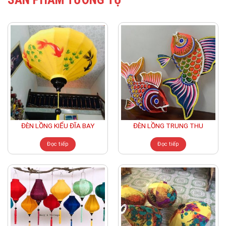
ĐÈN LỒNG KIỂU ĐĨA BAY
ĐÈN LỒNG TRUNG THU
Đọc tiếp
Đọc tiếp