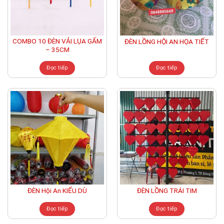
COMBO 10 ĐÈN VẢI LỤA GẤM
ĐÈN LỒNG HỘI AN HỌA TIẾT
– 35CM
Đọc tiếp
Đọc tiếp
ĐÈN Hội An KIỂU DÙ
ĐÈN LỒNG TRÁI TIM
Đọc tiếp
Đọc tiếp