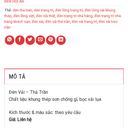
ĐÈN HỘI AN
Thẻ:
den tha tran
,
den trang tri
,
đèn lồng trang trí
,
đèn lông vải khung
thép
,
đèn lồng việt
,
đèn nội thất
,
đèn trang trí nhà hàng
,
đèn trang trí nhà
hàng khách sạn
,
đèn vải
,
đèn vải thả trần
,
đèn vải trang trí
,
đèn vải treo
trần
MÔ TẢ
Đèn Vải – Thả Trần
Chất liệu: khung thép sơn chống gỉ, bọc vải lụa
Kích thước & màu sắc: theo yêu cầu
Giá: Liên hệ