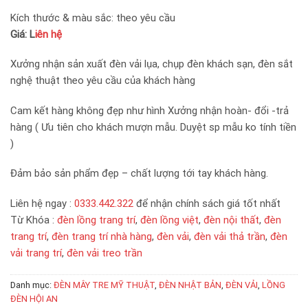
Kích thước & màu sắc: theo yêu cầu
Giá: L
iên hệ
Xưởng nhận sản xuất đèn vải lụa, chụp đèn khách sạn, đèn sắt
nghệ thuật theo yêu cầu của khách hàng
Cam kết hàng không đẹp như hình Xưởng nhận hoàn- đổi -trả
hàng ( Ưu tiên cho khách mượn mẫu. Duyệt sp mẫu ko tính tiền
)
Đảm bảo sản phẩm đẹp – chất lượng tới tay khách hàng.
Liên hệ ngay :
0333.442.322
để nhận chính sách giá tốt nhất
Từ Khóa :
đèn lồng trang trí
,
đèn lồng việt
,
đèn nội thất
,
đèn
trang trí
,
đèn trang trí nhà hàng
,
đèn vải
,
đèn vải thả trần
,
đèn
vải trang trí
,
đèn vải treo trần
Danh mục:
ĐÈN MÂY TRE MỸ THUẬT
,
ĐÈN NHẬT BẢN
,
ĐÈN VẢI
,
LỒNG
ĐÈN HỘI AN