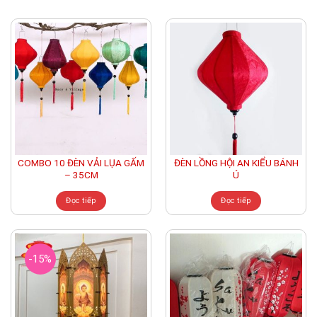
COMBO 10 ĐÈN VẢI LỤA GẤM
ĐÈN LỒNG HỘI AN KIỂU BÁNH
– 35CM
Ú
Đọc tiếp
Đọc tiếp
-15%