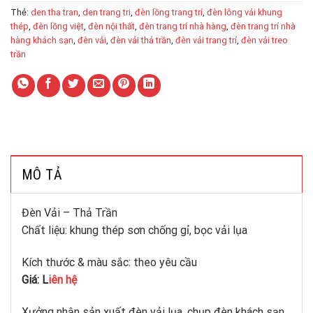
Thẻ:
den tha tran
,
den trang tri
,
đèn lồng trang trí
,
đèn lông vải khung
thép
,
đèn lồng việt
,
đèn nội thất
,
đèn trang trí nhà hàng
,
đèn trang trí nhà
hàng khách sạn
,
đèn vải
,
đèn vải thả trần
,
đèn vải trang trí
,
đèn vải treo
trần
MÔ TẢ
Đèn Vải – Thả Trần
Chất liệu: khung thép sơn chống gỉ, bọc vải lụa
Kích thước & màu sắc: theo yêu cầu
Giá: L
iên hệ
Xưởng nhận sản xuất đèn vải lụa, chụp đèn khách sạn,