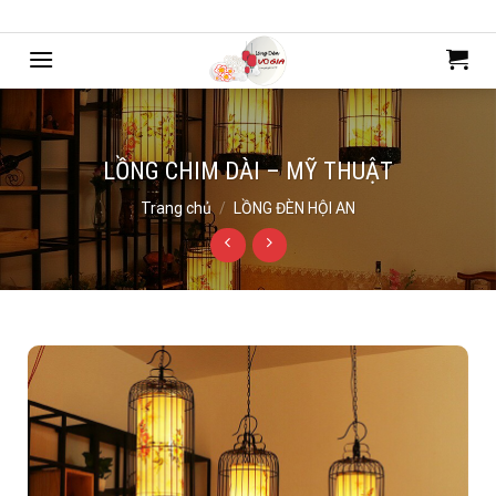
Bỏ
Chào mừng bạn đến với mẫu web của Webdemo
qua
nội
dung
LỒNG CHIM DÀI – MỸ THUẬT
Trang chủ
/
LỒNG ĐÈN HỘI AN