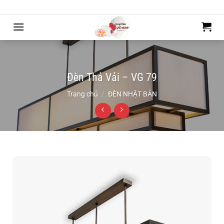
Bỏ
Chào mừng bạn đến với mẫu web của Webdemo
qua
nội
dung
Đèn Thả Vải – VG 79
Trang chủ
/
ĐÈN NHẬT BẢN