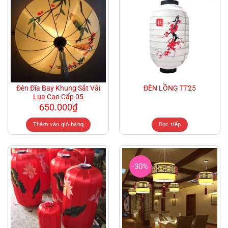
Đèn Đĩa Bay Khung Sắt Vải
ĐÈN LỒNG TT25
Lụa Cao Cấp 05
650.000
₫
Thêm vào giỏ hàng
Đọc tiếp
-30%