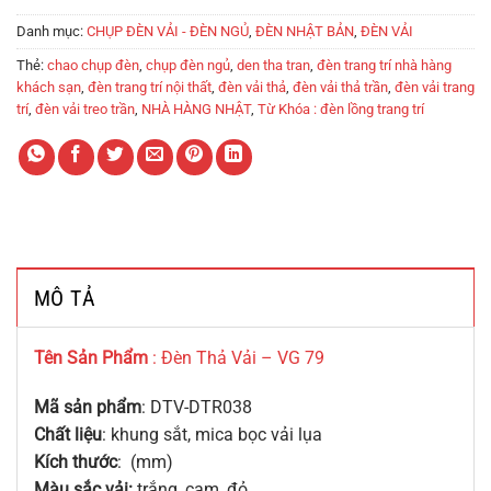
Danh mục:
CHỤP ĐÈN VẢI - ĐÈN NGỦ
,
ĐÈN NHẬT BẢN
,
ĐÈN VẢI
Thẻ:
chao chụp đèn
,
chụp đèn ngủ
,
den tha tran
,
đèn trang trí nhà hàng
khách sạn
,
đèn trang trí nội thất
,
đèn vải thả
,
đèn vải thả trần
,
đèn vải trang
trí
,
đèn vải treo trần
,
NHÀ HÀNG NHẬT
,
Từ Khóa : đèn lồng trang trí
MÔ TẢ
Tên Sản Phẩm
: Đèn Thả Vải – VG 79
Mã sản phẩm
: DTV-DTR038
Chất liệu
: khung sắt, mica bọc vải lụa
Kích thước
: (mm)
Màu sắc vải:
trắng, cam, đỏ