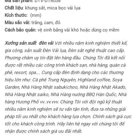
Mã sản phẩm
: DTV-DTR038
Chất liệu
: khung sắt, mica bọc vải lụa
Kích thước
: (mm)
Màu sắc vải:
trắng, cam, đỏ
Cách bảo quản
: vệ sinh bằng vải khô hoặc dùng cọ mềm
Xưởng sản xuất đèn vải
Với nhiều năm kinh nghiệm thiết kế,
gia công, sản xuất Đèn Vải lụa, Đèn sắt nghệ thuật cao cấp.
Phương châm uy tín đặt lên hàng đầu. Chúng Tôi đã kết nối
được rất nhiều các công trình khách sạn, nhà hàng, quán cà
phê, resort, spa…. Cung cấp đèn định dạng cho các thương
hiệu lớn như: Cà phê Trung Nguyên, Highland coffee, Soya
Garden, Nhà Hàng Nhật sabukichoo, Nhà Hàng Nhật Akado,
Nhà Hàng Nhật saiko, Nhà Hàng nướng BBQ Hàn Quốc, Nhà
hàng Hương Phố vv..vv.vvv. Chúng Tôi với đội ngũ kỹ thuật
nhiều năm kinh nghiệm sẽ tư vấn tận tình, đưa ra những giải
pháp tối ưu nhất cho khách hàng lựa chọn. Chính sách giá cực
tốt cho khách công trình. Hãy liên hệ ngay với chúng tôi để
nhận được chính sách giá ưu đãi nhất.