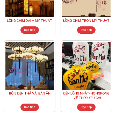
LỒNG CHIM DÀI – MỸ THUẬT
LỒNG CHIM TRÒN-MỸ THUẬT
Đọc tiếp
Đọc tiếp
ĐÈN LỒNG NHẬT- HONGKONG
BỘ 5 ĐÈN THẢ VẢI BÀN ĂN
– VẼ THEO YÊU CẦU
Đọc tiếp
Đọc tiếp