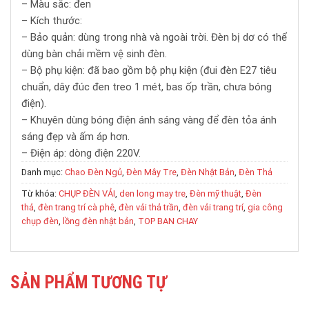
– Màu sắc: đen
– Kích thước:
– Bảo quản: dùng trong nhà và ngoài trời. Đèn bị dơ có thể
dùng bàn chải mềm vệ sinh đèn.
– Bộ phụ kiện: đã bao gồm bộ phụ kiện (đui đèn E27 tiêu
chuẩn, dây đúc đen treo 1 mét, bas ốp trần, chưa bóng
điện).
– Khuyên dùng bóng điện ánh sáng vàng để đèn tỏa ánh
sáng đẹp và ấm áp hơn.
– Điện áp: dòng điện 220V.
Danh mục:
Chao Đèn Ngủ
,
Đèn Mây Tre
,
Đèn Nhật Bản
,
Đèn Thả
Từ khóa:
CHỤP ĐÈN VẢI
,
den long may tre
,
Đèn mỹ thuật
,
Đèn
thả
,
đèn trang trí cà phê
,
đèn vải thả trần
,
đèn vải trang trí
,
gia công
chụp đèn
,
lồng đèn nhật bản
,
TOP BAN CHAY
SẢN PHẨM TƯƠNG TỰ