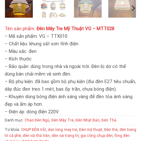
Tên sản phẩm:
Đèn Mây Tre Mỹ Thuật VG – MTT028
– Mã sản phẩm: VG – TTX010
– Chất liệu: khung sắt sơn tĩnh điện
– Màu sắc: đen
– Kích thước:
– Bảo quản: dùng trong nhà và ngoài trời. Đèn bị dơ có thể
dùng bàn chải mềm vệ sinh đèn.
– Bộ phụ kiện: đã bao gồm bộ phụ kiện (đui đèn E27 tiêu chuẩn,
dây đúc đen treo 1 mét, bas ốp trần, chưa bóng điện).
– Khuyên dùng bóng điện ánh sáng vàng để đèn tỏa ánh sáng
đẹp và ấm áp hơn.
– Điện áp: dòng điện 220V.
Danh mục:
Chao Đèn Ngủ
,
Đèn Mây Tre
,
Đèn Nhật Bản
,
Đèn Thả
Từ khóa:
CHỤP ĐÈN VẢI
,
den long may tre
,
Đèn mỹ thuật
,
Đèn thả
,
đèn trang
trí cà phê
,
đèn vải thả trần
,
đèn vải trang trí
,
gia công chụp đèn
,
lồng đèn