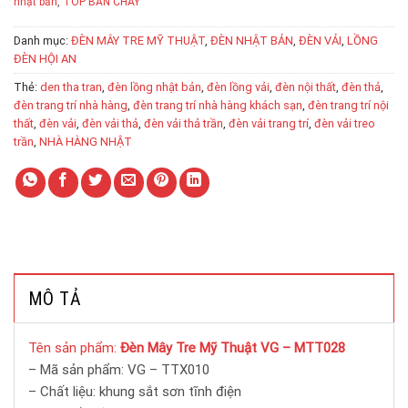
nhật bản
,
TOP BAN CHAY
Danh mục:
ĐÈN MÂY TRE MỸ THUẬT
,
ĐÈN NHẬT BẢN
,
ĐÈN VẢI
,
LỒNG
ĐÈN HỘI AN
Thẻ:
den tha tran
,
đèn lồng nhật bản
,
đèn lồng vải
,
đèn nội thất
,
đèn thả
,
đèn trang trí nhà hàng
,
đèn trang trí nhà hàng khách sạn
,
đèn trang trí nội
thất
,
đèn vải
,
đèn vải thả
,
đèn vải thả trần
,
đèn vải trang trí
,
đèn vải treo
trần
,
NHÀ HÀNG NHẬT
MÔ TẢ
Tên sản phẩm:
Đèn Mây Tre Mỹ Thuật VG – MTT028
– Mã sản phẩm: VG – TTX010
– Chất liệu: khung sắt sơn tĩnh điện