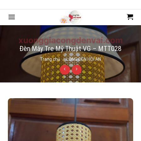
Bỏ
Chào mừng bạn đến với mẫu web của Webdemo
qua
nội
dung
Đèn Mây Tre Mỹ Thuật VG – MTT028
Trang chủ
/
LỒNG ĐÈN HỘI AN