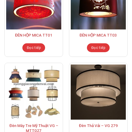
ĐÈN HỘP MICA TT01
ĐÈN HỘP MICA TT03
Đọc tiếp
Đọc tiếp
Đèn Mây Tre Mỹ Thuật VG –
Đèn Thả Vải – VG 279
MTT027