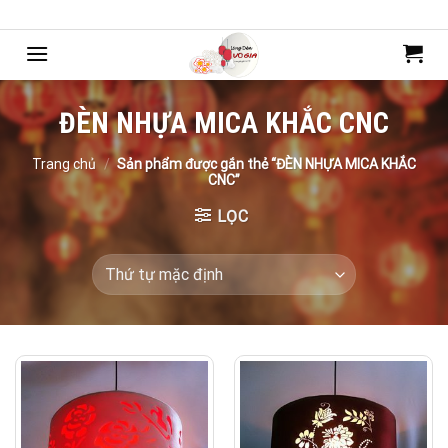
Bỏ
Chào mừng bạn đến với mẫu web của Webdemo
qua
nội
dung
ĐÈN NHỰA MICA KHẮC CNC
Trang chủ
/
Sản phẩm được gắn thẻ “ĐÈN NHỰA MICA KHẮC
CNC”
LỌC